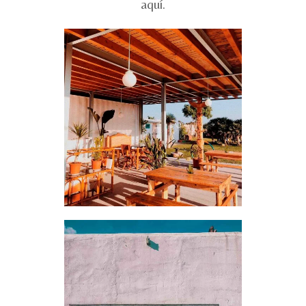
aquí
.