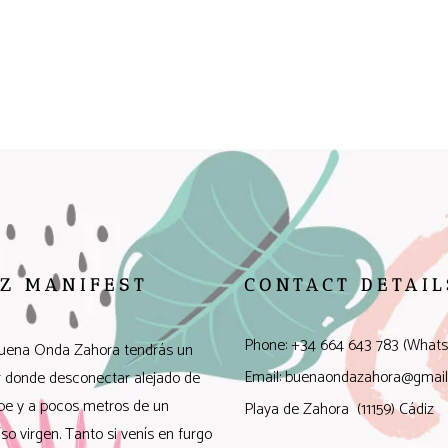
Z MANIFEST
CONTACT DETAIL
Phone: +34 664 643 783 (Whats
uena Onda Zahora tendrás un
Email: buenaondazahora@gmai
r donde desconectar alejado de
rbe y a pocos metros de un
Playa de Zahora (11159) Cádiz
íso virgen. Tanto si venís en furgo