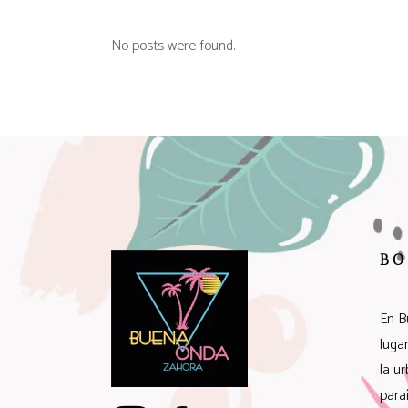
No posts were found.
BO
En B
luga
la u
para